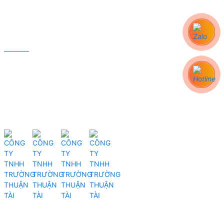
DỊCH VỤ
- Lắp đặt máy dệt bo
- Lắp đặt xưởng dệt
- Thay Linh Kiện Máy Dệt
- Bảo hành - Bảo trì