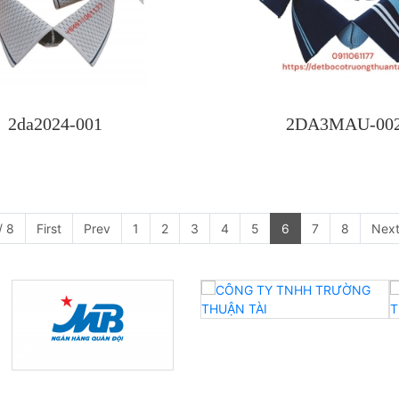
2da2024-001
2DA3MAU-00
/ 8
First
Prev
1
2
3
4
5
6
7
8
Nex