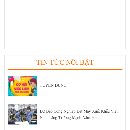
Top 5 Loại Máy Dệt Bo Áo Uy Tín Trên Thị
Trường Hiện Nay
Tất tần tật kiến thức về sợi SORONA bạn nên
biết
TIN TỨC NỔI BẬT
TUYỂN DỤNG
Dự Báo Công Nghiệp Dệt May Xuất Khẩu Việt
Nam Tăng Trưởng Mạnh Năm 2022