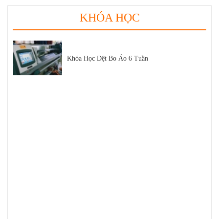
KHÓA HỌC
Khóa Học Dệt Bo Áo 6 Tuần
Thị Phần Dệt Bo Áo Trong Thị Trường Dệt May
Việt Nam
Hội Chợ Triển Lãm Ngành Dệt May 2021
Sợi Cotton là gì
Sợi Polyester Cotna