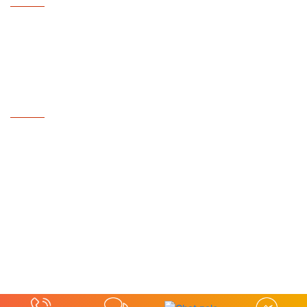
- Chính sách đổi trả & Bổ sung hàng hóa
- Chính sách bán hàng
- Chính sách bảo hành
DỊCH VỤ
- Lắp đặt máy dệt bo
- Lắp đặt xưởng dệt
- Thay Linh Kiện Máy Dệt
- Bảo hành - Bảo trì
2022 Copyright CÔNG TY TNHH TRƯỜNG THUẬN TÀI