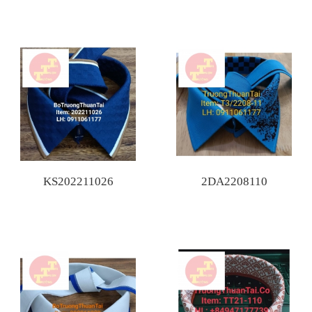
KS202211026
2DA2208110