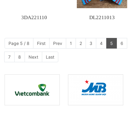
3DA221110
DL2211013
Page 5 / 8
First
Prev
1
2
3
4
5
6
7
8
Next
Last
CTY TNHH Trường Thuận Tài