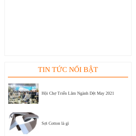
TUYỂN DỤNG
Dự Báo Công Nghiệp Dệt May Xuất Khẩu Việt
Nam Tăng Trưởng Mạnh Năm 2022
Thị Phần Dệt Bo Áo Trong Thị Trường Dệt May
Việt Nam
TIN TỨC NỔI BẬT
Hội Chợ Triển Lãm Ngành Dệt May 2021
Sợi Cotton là gì