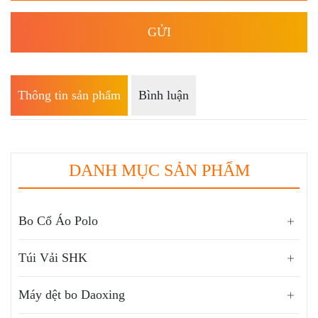
Thông tin sản phẩm
Bình luận
DANH MỤC SẢN PHẨM
Thị Phần Dệt Bo Áo Trong Thị Trường Dệt May
Bo Cổ Áo Polo
Việt Nam
Túi Vải SHK
Hội Chợ Triển Lãm Ngành Dệt May 2021
Máy dệt bo Daoxing