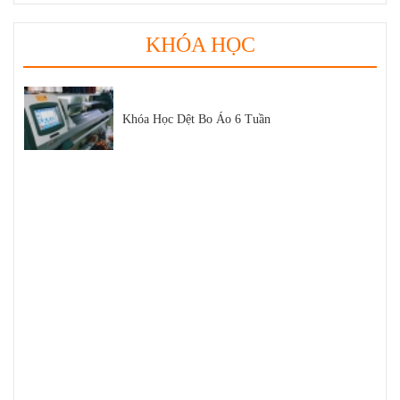
KHÓA HỌC
Sợi Cotton là gì
Khóa Học Dệt Bo Áo 6 Tuần
Sợi Polyester Cotna
Top 5 Loại Máy Dệt Bo Áo Uy Tín Trên Thị
Trường Hiện Nay
Tất tần tật kiến thức về sợi SORONA bạn nên
biết