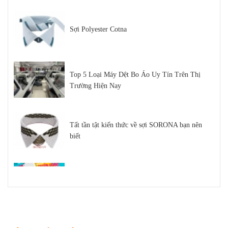
Sợi Polyester Cotna
Top 5 Loại Máy Dệt Bo Áo Uy Tín Trên Thị
Trường Hiện Nay
Tất tần tật kiến thức về sợi SORONA bạn nên
biết
TUYỂN DỤNG
Dự Báo Công Nghiệp Dệt May Xuất Khẩu Việt