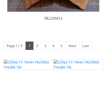
DL220412
Page 1 / 5
1
2
3
4
5
Next
Last
CTY TNHH Trường Thuận Tài
- Địa Chỉ: 314 Bùi Văn Ngữ, Phường Hiệp Thành,