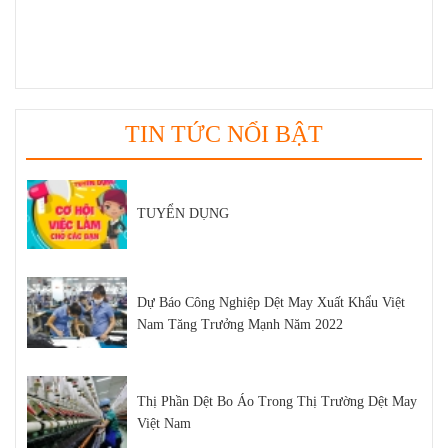
Top 5 Loại Máy Dệt Bo Áo Uy Tín Trên Thị
Trường Hiện Nay
Tất tần tật kiến thức về sợi SORONA bạn nên
biết
TIN TỨC NỔI BẬT
TUYỂN DỤNG
Dự Báo Công Nghiệp Dệt May Xuất Khẩu Việt
Nam Tăng Trưởng Mạnh Năm 2022
Thị Phần Dệt Bo Áo Trong Thị Trường Dệt May
Việt Nam