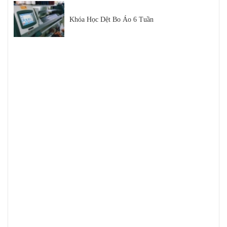
Khóa Học Dệt Bo Áo 6 Tuần
Thị Phần Dệt Bo Áo Trong Thị Trường Dệt May
Việt Nam
Hội Chợ Triển Lãm Ngành Dệt May 2021
Sợi Cotton là gì
Sợi Polyester Cotna