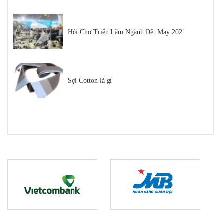
Hội Chợ Triển Lãm Ngành Dệt May 2021
Sợi Cotton là gì
Sợi Polyester Cotna
Top 5 Loại Máy Dệt Bo Áo Uy Tín Trên Thị
Trường Hiện Nay