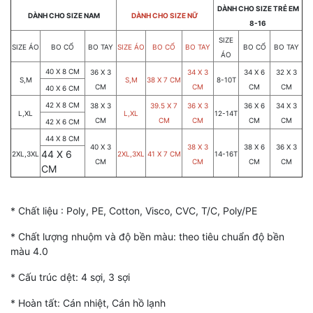
DÀNH CHO SIZE TRẺ EM
DÀNH CHO SIZE NAM
DÀNH CHO SIZE NỮ
8-16
SIZE
SIZE ÁO
BO CỔ
BO TAY
SIZE ÁO
BO CỔ
BO TAY
BO CỔ
BO TAY
ÁO
40 X 8 CM
36 X 3
34 X 3
34 X 6
32 X 3
S,M
S,M
38 X 7 CM
8-10T
CM
CM
CM
CM
40 X 6 CM
42 X 8 CM
38 X 3
39.5 X 7
36 X 3
36 X 6
34 X 3
L,XL
L,XL
12-14T
CM
CM
CM
CM
CM
42 X 6 CM
44 X 8 CM
40 X 3
38 X 3
38 X 6
36 X 3
44 X 6
2XL,3XL
2XL,3XL
41 X 7 CM
14-16T
CM
CM
CM
CM
CM
* Chất liệu : Poly, PE, Cotton, Visco, CVC, T/C, Poly/PE
* Chất lượng nhuộm và độ bền màu: theo tiêu chuẩn độ bền
màu 4.0
* Cấu trúc dệt: 4 sợi, 3 sợi
* Hoàn tất: Cán nhiệt, Cán hồ lạnh