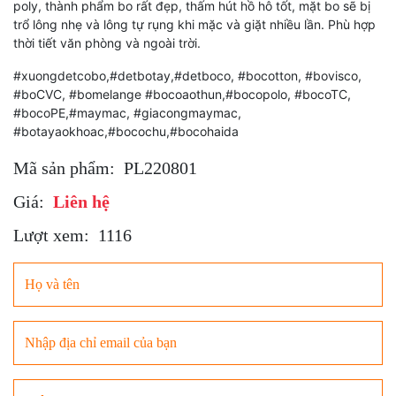
poly, thành phẩm bo rất đẹp, thấm hút hồ hô tốt, mặt bo sẽ bị
trổ lông nhẹ và lông tự rụng khi mặc và giặt nhiều lần. Phù hợp
thời tiết văn phòng và ngoài trời.
#xuongdetcobo,#detbotay,#detboco, #bocotton, #bovisco,
#boCVC, #bomelange #bocoaothun,#bocopolo, #bocoTC,
#bocoPE,#maymac, #giacongmaymac,
#botayaokhoac,#bocochu,#bocohaida
Mã sản phẩm:
PL220801
Giá:
Liên hệ
Lượt xem:
1116