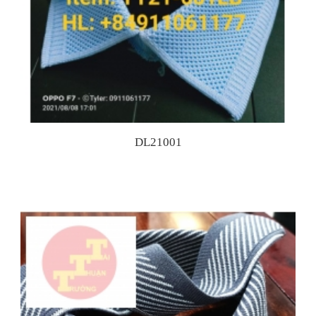
DL21001