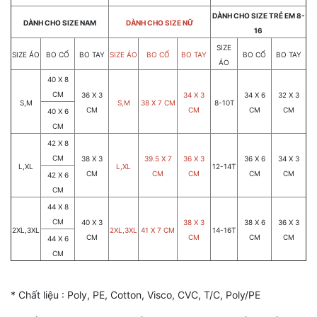
DÀNH CHO SIZE TRẺ EM 8-
DÀNH CHO SIZE NAM
DÀNH CHO SIZE NỮ
16
SIZE
SIZE ÁO
BO CỔ
BO TAY
SIZE ÁO
BO CỔ
BO TAY
BO CỔ
BO TAY
ÁO
40 X 8
CM
36 X 3
34 X 3
34 X 6
32 X 3
S,M
S,M
38 X 7 CM
8-10T
CM
CM
CM
CM
40 X 6
CM
42 X 8
CM
38 X 3
39.5 X 7
36 X 3
36 X 6
34 X 3
L,XL
L,XL
12-14T
CM
CM
CM
CM
CM
42 X 6
CM
44 X 8
CM
40 X 3
38 X 3
38 X 6
36 X 3
2XL,3XL
2XL,3XL
41 X 7 CM
14-16T
CM
CM
CM
CM
44 X 6
CM
* Chất liệu : Poly, PE, Cotton, Visco, CVC, T/C, Poly/PE