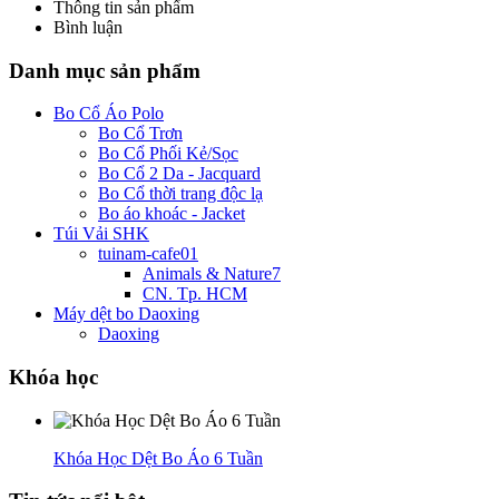
Thông tin sản phẩm
Bình luận
Danh mục sản phẩm
Bo Cổ Áo Polo
Bo Cổ Trơn
Bo Cổ Phối Kẻ/Sọc
Bo Cổ 2 Da - Jacquard
Bo Cổ thời trang độc lạ
Bo áo khoác - Jacket
Túi Vải SHK
tuinam-cafe01
Animals & Nature7
CN. Tp. HCM
Máy dệt bo Daoxing
Daoxing
Khóa học
Khóa Học Dệt Bo Áo 6 Tuần