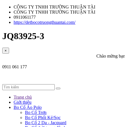
CÔNG TY TNHH TRƯỜNG THUẬN TÀI
CÔNG TY TNHH TRƯỜNG THUẬN TÀI
0911061177
https://detbocotruongthuantai.com/
JQ83925-3
×
Chào mừng bạn đến với we
0911 061 177
Trang chủ
Giới thiệu
Bo Cổ Áo Polo
Bo Cổ Trơn
Bo Cổ Phối Kẻ/Sọc
Bo Cổ 2 Da - Jacquard