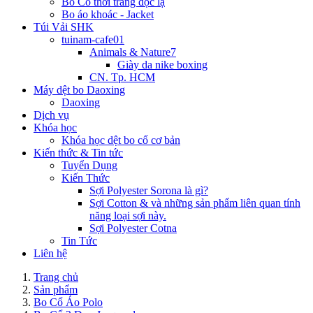
Bo Cổ thời trang độc lạ
Bo áo khoác - Jacket
Túi Vải SHK
tuinam-cafe01
Animals & Nature7
Giày da nike boxing
CN. Tp. HCM
Máy dệt bo Daoxing
Daoxing
Dịch vụ
Khóa học
Khóa học dệt bo cổ cơ bản
Kiến thức & Tin tức
Tuyển Dụng
Kiến Thức
Sợi Polyester Sorona là gì?
Sợi Cotton & và những sản phẩm liên quan tính
năng loại sợi này.
Sợi Polyester Cotna
Tin Tức
Liên hệ
Trang chủ
Sản phẩm
Bo Cổ Áo Polo