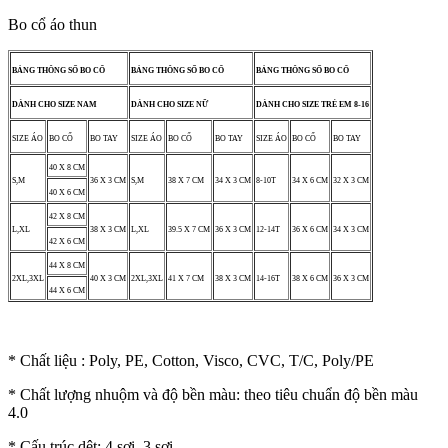
Bo cổ áo thun
BẢNG THÔNG SỐ BO CỔ
BẢNG THÔNG SỐ BO CỔ
BẢNG THÔNG SỐ BO CỔ
DÀNH CHO SIZE NAM
DÀNH CHO SIZE NỮ
DÀNH CHO SIZE TRẺ EM 8-16
SIZE ÁO
BO CỔ
BO TAY
SIZE ÁO
BO CỔ
BO TAY
SIZE ÁO
BO CỔ
BO TAY
40 X 8 CM
S,M
36 X 3 CM
S,M
38 X 7 CM
34 X 3 CM
8-10T
34 X 6 CM
32 X 3 CM
40 X 6 CM
42 X 8 CM
L,XL
38 X 3 CM
L,XL
39.5 X 7 CM
36 X 3 CM
12-14T
36 X 6 CM
34 X 3 CM
42 X 6 CM
44 X 8 CM
2XL,3XL
40 X 3 CM
2XL,3XL
41 X 7 CM
38 X 3 CM
14-16T
38 X 6 CM
36 X 3 CM
44 X 6 CM
* Chất liệu : Poly, PE, Cotton, Visco, CVC, T/C, Poly/PE
* Chất lượng nhuộm và độ bền màu: theo tiêu chuẩn độ bền màu
4.0
* Cấu trúc dệt: 4 sợi, 3 sợi