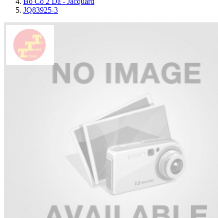
Bo Cổ 2 Da - Jacquard
JQ83925-3