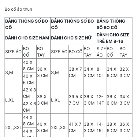
Bo cổ áo thun
BẢNG THÔNG SỐ BO
BẢNG THÔNG SỐ BO
BẢNG THÔNG
CỔ
CỔ
SỐ BO CỔ
DÀNH CHO SIZE
DÀNH CHO SIZE NAM
DÀNH CHO SIZE NỮ
TRẺ EM 8-16
BO
BO
BO
SIZE
BO
BO
SIZE ÁO
SIZE ÁO
BO CỔ
CỔ
TAY
TAY
ÁO
CỔ
TAY
40 X
8 CM
36 X
38 X 7
34 X
8-
34 X
32 X
S,M
S,M
3 CM
CM
3 CM
10T
6 CM
3 CM
40 X
6 CM
42 X 8
CM
38 X
39.5 X
36 X
12-
36 X
34 X
L,XL
L,XL
3 CM
7 CM
3 CM
14T
6 CM
3 CM
42 X 6
CM
44 X
8 CM
40 X
41 X 7
38 X
14-
38 X
36 X
2XL,3XL
2XL,3XL
3 CM
CM
3 CM
16T
6 CM
3 CM
44 X