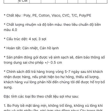
6 CM
* Chất liệu : Poly, PE, Cotton, Visco, CVC, T/C, Poly/PE
* Chất lượng nhuộm và độ bền màu: theo tiêu chuẩn độ bền
màu 4.0
* Cấu trúc dệt: 4 sợi, 3 sợi
* Hoàn tất: Cán nhiệt, Cán hồ lạnh
* Sản phẩm đóng gói được vệ sinh sạch sẽ, đảm bảo thông số
trong dung sai cho phép +/- 0.5 cm
* Chính sách đổi trả hàng trong vòng 5-7 ngày sau khi khách
nhận được hàng, nếu phát hiện bo hư hỏng, thiếu số lượng.
khách hàng vui lòng phản hồi đến chúng tôi để được hổ trợ bổ
sung.
Đặc tính các loại Bo theo chất liệu sợi như sau:
1. Bo Poly bề mặt láng mịn, không trổ lông, không xù lông khi
mặc và giặt nhiều lần. phù hợp cho đồng phục Cty trong thời