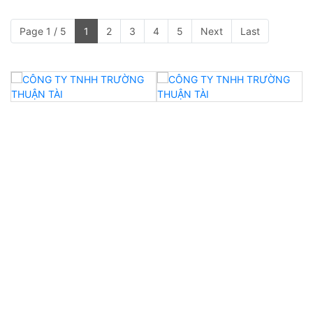
Page 1 / 5
1
2
3
4
5
Next
Last
CTY TNHH Trường Thuận Tài
- Địa Chỉ: 314 Bùi Văn Ngữ, Phường Hiệp Thành,
Quận 12, TPHCM, Việt Nam
- Điện thoại/Zalo: 0911 061 177 & 0947 177 739
- Email: truongthuantai.collarrib@gmail.com
- Website: https://detbocotruongthuantai.com