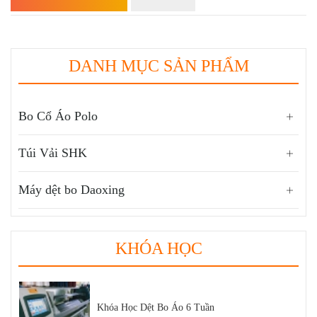
DANH MỤC SẢN PHẨM
Bo Cổ Áo Polo
Túi Vải SHK
Máy dệt bo Daoxing
KHÓA HỌC
Thị Phần Dệt Bo Áo Trong Thị Trường Dệt May
Việt Nam
Khóa Học Dệt Bo Áo 6 Tuần