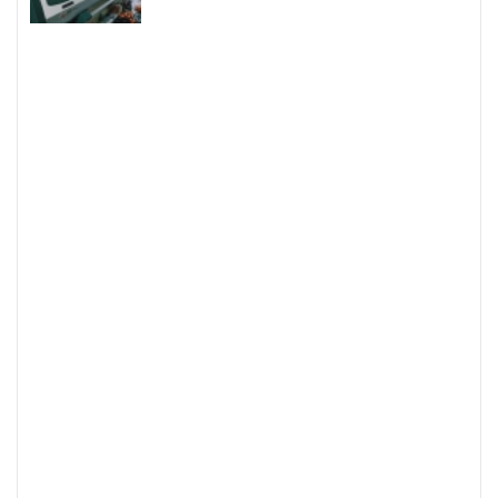
Hội Chợ Triển Lãm Ngành Dệt May 2021
Sợi Cotton là gì
Sợi Polyester Cotna
Top 5 Loại Máy Dệt Bo Áo Uy Tín Trên Thị
Trường Hiện Nay
Tất tần tật kiến thức về sợi SORONA bạn nên
biết