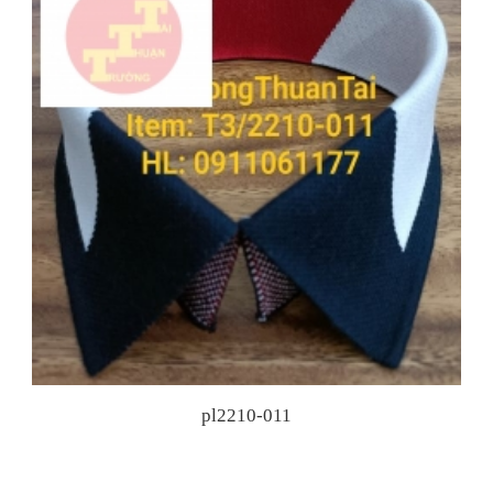
Dự Báo Công Nghiệp Dệt May Xuất Khẩu Việt
Nam Tăng Trưởng Mạnh Năm 2022
Thị Phần Dệt Bo Áo Trong Thị Trường Dệt May
Việt Nam
Hội Chợ Triển Lãm Ngành Dệt May 2021
PLT220901