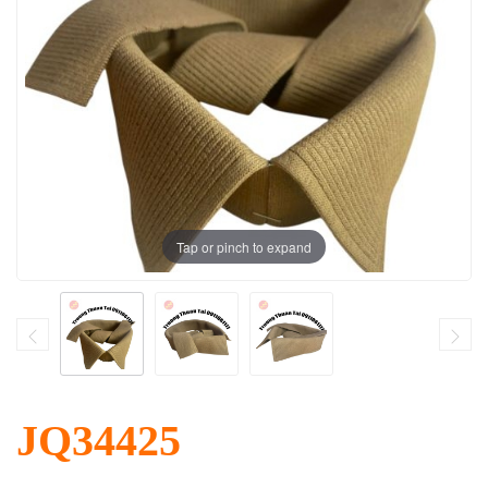
Tap or pinch to expand
JQ34425