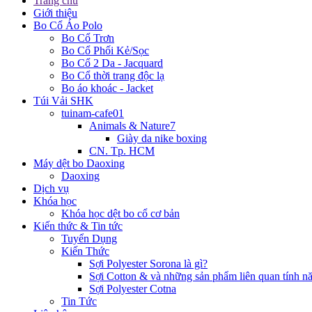
Trang chủ
Giới thiệu
Bo Cổ Áo Polo
Bo Cổ Trơn
Bo Cổ Phối Kẻ/Sọc
Bo Cổ 2 Da - Jacquard
Bo Cổ thời trang độc lạ
Bo áo khoác - Jacket
Túi Vải SHK
tuinam-cafe01
Animals & Nature7
Giày da nike boxing
CN. Tp. HCM
Máy dệt bo Daoxing
Daoxing
Dịch vụ
Khóa học
Khóa học dệt bo cổ cơ bản
Kiến thức & Tin tức
Tuyển Dụng
Kiến Thức
Sợi Polyester Sorona là gì?
Sợi Cotton & và những sản phẩm liên quan tính năn
Sợi Polyester Cotna
Tin Tức