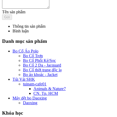
Tên sản phẩm
Thông tin sản phẩm
Bình luận
Danh mục sản phẩm
Bo Cổ Áo Polo
Bo Cổ Trơn
Bo Cổ Phối Kẻ/Sọc
Bo Cổ 2 Da - Jacquard
Bo Cổ thời trang độc lạ
Bo áo khoác - Jacket
Túi Vải SHK
tuinam-cafe01
Animals & Nature7
CN. Tp. HCM
Máy dệt bo Daoxing
Daoxing
Khóa học