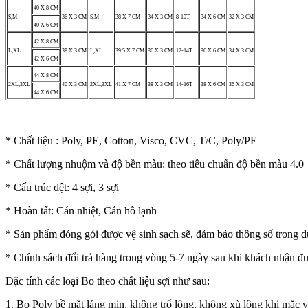
40 X 8 CM
S,M
36 X 3 CM
S,M
38 X 7 CM
34 X 3 CM
8-10T
34 X 6 CM
32 X 3 CM
40 X 6 CM
42 X 8 CM
L,XL
38 X 3 CM
L,XL
39.5 X 7 CM
36 X 3 CM
12-14T
36 X 6 CM
34 X 3 CM
42 X 6 CM
44 X 8 CM
2XL,3XL
40 X 3 CM
2XL,3XL
41 X 7 CM
38 X 3 CM
14-16T
38 X 6 CM
36 X 3 CM
44 X 6 CM
* Chất liệu : Poly, PE, Cotton, Visco, CVC, T/C, Poly/PE
* Chất lượng nhuộm và độ bền màu: theo tiêu chuẩn độ bền màu 4.0
* Cấu trúc dệt: 4 sợi, 3 sợi
* Hoàn tất: Cán nhiệt, Cán hồ lạnh
* Sản phẩm đóng gói được vệ sinh sạch sẽ, đảm bảo thông số trong d
* Chính sách đổi trả hàng trong vòng 5-7 ngày sau khi khách nhận đư
Đặc tính các loại Bo theo chất liệu sợi như sau:
1. Bo Poly bề mặt láng mịn, không trổ lông, không xù lông khi mặc và