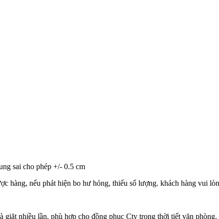
ung sai cho phép +/- 0.5 cm
ợc hàng, nếu phát hiện bo hư hỏng, thiếu số lượng. khách hàng vui lòn
 giặt nhiều lần. phù hợp cho đồng phục Cty trong thời tiết văn phòng.