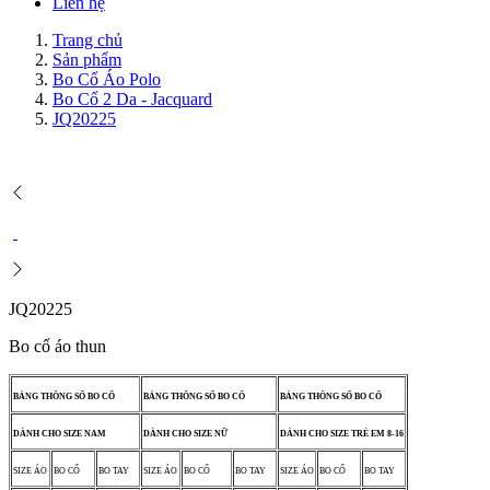
Liên hệ
Trang chủ
Sản phẩm
Bo Cổ Áo Polo
Bo Cổ 2 Da - Jacquard
JQ20225
JQ20225
Bo cổ áo thun
BẢNG THÔNG SỐ BO CỔ
BẢNG THÔNG SỐ BO CỔ
BẢNG THÔNG SỐ BO CỔ
DÀNH CHO SIZE NAM
DÀNH CHO SIZE NỮ
DÀNH CHO SIZE TRẺ EM 8-16
SIZE ÁO
BO CỔ
BO TAY
SIZE ÁO
BO CỔ
BO TAY
SIZE ÁO
BO CỔ
BO TAY