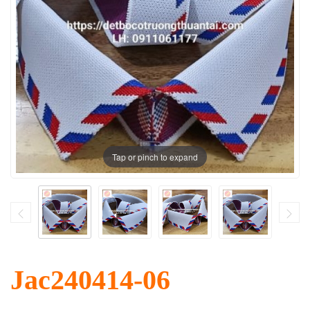
Tap or pinch to expand
Jac240414-06