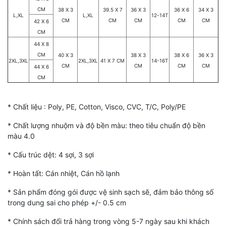
CM
38 X 3
39.5 X 7
36 X 3
36 X 6
34 X 3
L,XL
L,XL
12-14T
CM
CM
CM
CM
CM
42 X 6
CM
44 X 8
CM
40 X 3
38 X 3
38 X 6
36 X 3
2XL,3XL
2XL,3XL
41 X 7 CM
14-16T
CM
CM
CM
CM
44 X 6
CM
* Chất liệu : Poly, PE, Cotton, Visco, CVC, T/C, Poly/PE
* Chất lượng nhuộm và độ bền màu: theo tiêu chuẩn độ bền
màu 4.0
* Cấu trúc dệt: 4 sợi, 3 sợi
* Hoàn tất: Cán nhiệt, Cán hồ lạnh
* Sản phẩm đóng gói được vệ sinh sạch sẽ, đảm bảo thông số
trong dung sai cho phép +/- 0.5 cm
* Chính sách đổi trả hàng trong vòng 5-7 ngày sau khi khách