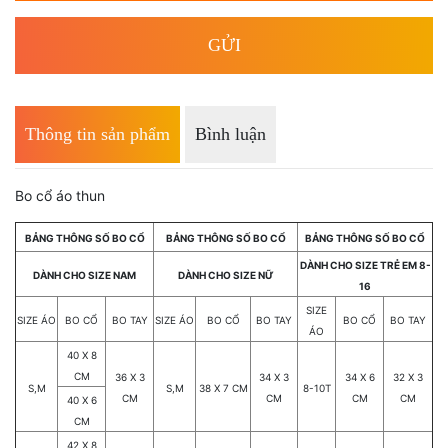
Thông tin sản phẩm
Bình luận
Bo cổ áo thun
BẢNG THÔNG SỐ BO CỔ
BẢNG THÔNG SỐ BO CỔ
BẢNG THÔNG SỐ BO CỔ
DÀNH CHO SIZE TRẺ EM 8-
DÀNH CHO SIZE NAM
DÀNH CHO SIZE NỮ
16
SIZE
SIZE ÁO
BO CỔ
BO TAY
SIZE ÁO
BO CỔ
BO TAY
BO CỔ
BO TAY
ÁO
40 X 8
CM
36 X 3
34 X 3
34 X 6
32 X 3
S,M
S,M
38 X 7 CM
8-10T
CM
CM
CM
CM
40 X 6
CM
42 X 8