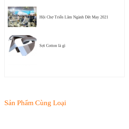
Hội Chợ Triển Lãm Ngành Dệt May 2021
Sợi Cotton là gì
Sợi Polyester Cotna
Top 5 Loại Máy Dệt Bo Áo Uy Tín Trên Thị
Sản Phẩm Cùng Loại
Trường Hiện Nay
Tất tần tật kiến thức về sợi SORONA bạn nên