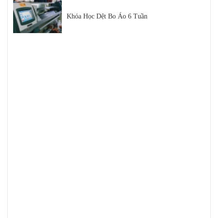
Khóa Học Dệt Bo Áo 6 Tuần
Thị Phần Dệt Bo Áo Trong Thị Trường Dệt May
Việt Nam
Hội Chợ Triển Lãm Ngành Dệt May 2021
Sợi Cotton là gì
Sợi Polyester Cotna
Top 5 Loại Máy Dệt Bo Áo Uy Tín Trên Thị