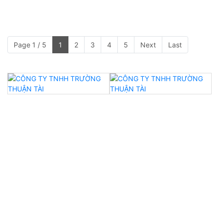
Page 1 / 5
1
2
3
4
5
Next
Last
CTY TNHH Trường Thuận Tài
- Địa Chỉ: 314 Bùi Văn Ngữ, Phường Hiệp Thành,
Quận 12, TPHCM, Việt Nam
- Điện thoại/Zalo: 0911 061 177 & 0947 177 739
- Email: truongthuantai.collarrib@gmail.com