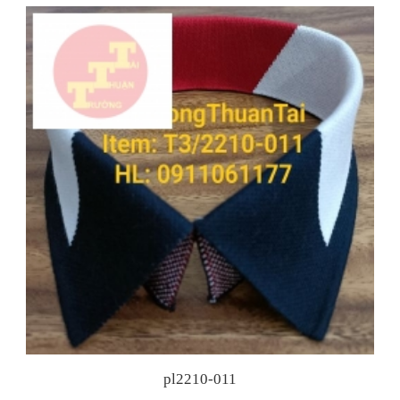
biết
TUYỂN DỤNG
Dự Báo Công Nghiệp Dệt May Xuất Khẩu Việt
Nam Tăng Trưởng Mạnh Năm 2022
Thị Phần Dệt Bo Áo Trong Thị Trường Dệt May
Việt Nam
Hội Chợ Triển Lãm Ngành Dệt May 2021
pl2210-011