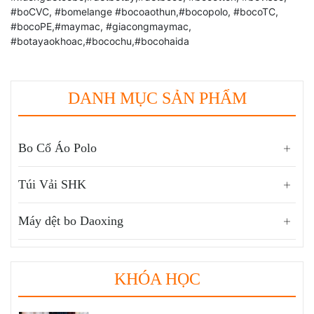
#boCVC, #bomelange #bocoaothun,#bocopolo, #bocoTC,
#bocoPE,#maymac, #giacongmaymac,
#botayaokhoac,#bocochu,#bocohaida
DANH MỤC SẢN PHẨM
Bo Cổ Áo Polo
Túi Vải SHK
Máy dệt bo Daoxing
KHÓA HỌC