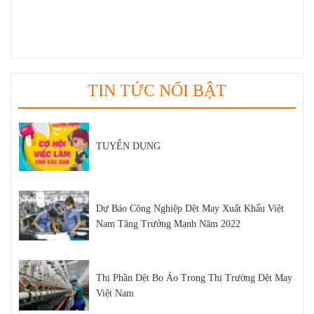
Trường Hiện Nay
Tất tần tật kiến thức về sợi SORONA bạn nên
biết
TIN TỨC NỔI BẬT
TUYỂN DỤNG
Dự Báo Công Nghiệp Dệt May Xuất Khẩu Việt
Nam Tăng Trưởng Mạnh Năm 2022
Thị Phần Dệt Bo Áo Trong Thị Trường Dệt May
Việt Nam