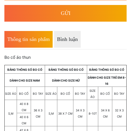
Thông tin sản phẩm
Bình luận
Bo cổ áo thun
BẢNG THÔNG SỐ BO CỔ
BẢNG THÔNG SỐ BO CỔ
BẢNG THÔNG SỐ BO CỔ
DÀNH CHO SIZE TRẺ EM 8-
DÀNH CHO SIZE NAM
DÀNH CHO SIZE NỮ
16
SIZE
SIZE ÁO
BO CỔ
BO TAY
SIZE ÁO
BO CỔ
BO TAY
BO CỔ
BO TAY
ÁO
40 X 8
CM
36 X 3
34 X 3
34 X 6
32 X 3
S,M
S,M
38 X 7 CM
8-10T
CM
CM
CM
CM
40 X 6
CM
42 X 8