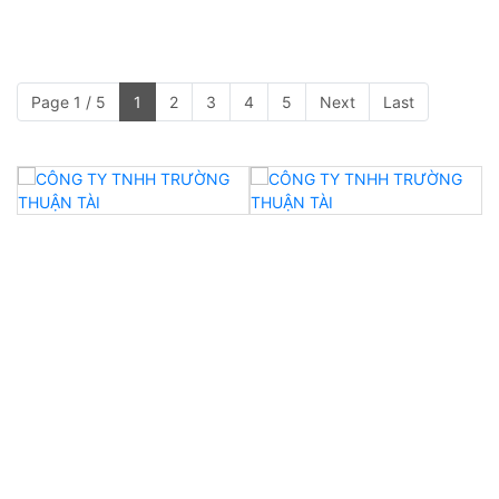
Page 1 / 5
1
2
3
4
5
Next
Last
CTY TNHH Trường Thuận Tài
- Địa Chỉ: 314 Bùi Văn Ngữ, Phường Hiệp Thành,
Quận 12, TPHCM, Việt Nam
- Điện thoại/Zalo: 0911 061 177 & 0947 177 739
- Email: truongthuantai.collarrib@gmail.com