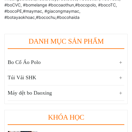
#boCVC, #bomelange #bocoaothun,#bocopolo, #bocoTC,
#bocoPE,#maymac, #giacongmaymac,
#botayaokhoac,#bocochu,#bocohaida
DANH MỤC SẢN PHẨM
Bo Cổ Áo Polo
Túi Vải SHK
Máy dệt bo Daoxing
KHÓA HỌC
Thị Phần Dệt Bo Áo Trong Thị Trường Dệt May
Việt Nam