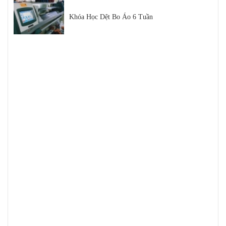
Khóa Học Dệt Bo Áo 6 Tuần
Hội Chợ Triển Lãm Ngành Dệt May 2021
Sợi Cotton là gì
Sợi Polyester Cotna
Top 5 Loại Máy Dệt Bo Áo Uy Tín Trên Thị
Trường Hiện Nay
Tất tần tật kiến thức về sợi SORONA bạn nên