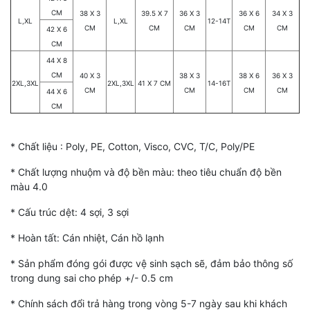
CM
38 X 3
39.5 X 7
36 X 3
36 X 6
34 X 3
L,XL
L,XL
12-14T
CM
CM
CM
CM
CM
42 X 6
CM
44 X 8
CM
40 X 3
38 X 3
38 X 6
36 X 3
2XL,3XL
2XL,3XL
41 X 7 CM
14-16T
CM
CM
CM
CM
44 X 6
CM
* Chất liệu : Poly, PE, Cotton, Visco, CVC, T/C, Poly/PE
* Chất lượng nhuộm và độ bền màu: theo tiêu chuẩn độ bền
màu 4.0
* Cấu trúc dệt: 4 sợi, 3 sợi
* Hoàn tất: Cán nhiệt, Cán hồ lạnh
* Sản phẩm đóng gói được vệ sinh sạch sẽ, đảm bảo thông số
trong dung sai cho phép +/- 0.5 cm
* Chính sách đổi trả hàng trong vòng 5-7 ngày sau khi khách