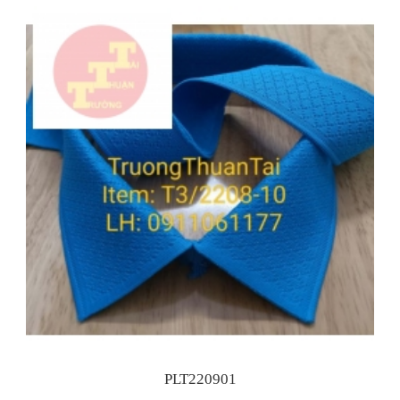
TUYỂN DỤNG
Dự Báo Công Nghiệp Dệt May Xuất Khẩu Việt
Nam Tăng Trưởng Mạnh Năm 2022
Thị Phần Dệt Bo Áo Trong Thị Trường Dệt May
Việt Nam
Hội Chợ Triển Lãm Ngành Dệt May 2021
PLT220901