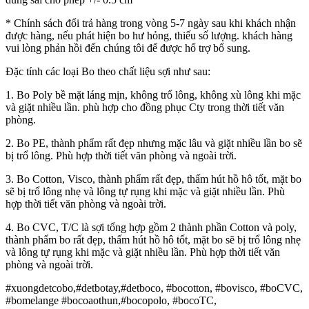
* Chính sách đổi trả hàng trong vòng 5-7 ngày sau khi khách nhận
được hàng, nếu phát hiện bo hư hỏng, thiếu số lượng. khách hàng
vui lòng phản hồi đến chúng tôi để được hổ trợ bổ sung.
Đặc tính các loại Bo theo chất liệu sợi như sau:
1. Bo Poly bề mặt láng mịn, không trổ lông, không xù lông khi mặc
và giặt nhiều lần. phù hợp cho đồng phục Cty trong thời tiết văn
phòng.
2. Bo PE, thành phẩm rất đẹp nhưng mặc lâu và giặt nhiều lần bo sẽ
bị trổ lông. Phù hợp thời tiết văn phòng và ngoài trời.
3. Bo Cotton, Visco, thành phẩm rất đẹp, thấm hút hồ hô tốt, mặt bo
sẽ bị trổ lông nhẹ và lông tự rụng khi mặc và giặt nhiều lần. Phù
hợp thời tiết văn phòng và ngoài trời.
4. Bo CVC, T/C là sợi tổng hợp gồm 2 thành phần Cotton và poly,
thành phẩm bo rất đẹp, thấm hút hồ hô tốt, mặt bo sẽ bị trổ lông nhẹ
và lông tự rụng khi mặc và giặt nhiều lần. Phù hợp thời tiết văn
phòng và ngoài trời.
#xuongdetcobo,#detbotay,#detboco, #bocotton, #bovisco, #boCVC,
#bomelange #bocoaothun,#bocopolo, #bocoTC,