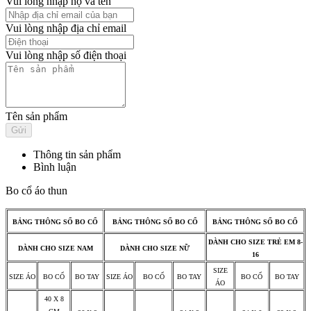
Vui lòng nhập họ và tên
Vui lòng nhập địa chỉ email
Vui lòng nhập số điện thoại
Tên sản phẩm
Thông tin sản phẩm
Bình luận
Bo cổ áo thun
BẢNG THÔNG SỐ BO CỔ
BẢNG THÔNG SỐ BO CỔ
BẢNG THÔNG SỐ BO CỔ
DÀNH CHO SIZE TRẺ EM 8-
DÀNH CHO SIZE NAM
DÀNH CHO SIZE NỮ
16
SIZE
SIZE ÁO
BO CỔ
BO TAY
SIZE ÁO
BO CỔ
BO TAY
BO CỔ
BO TAY
ÁO
40 X 8