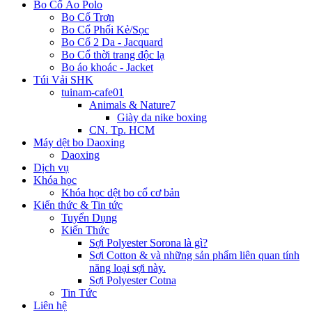
Bo Cổ Áo Polo
Bo Cổ Trơn
Bo Cổ Phối Kẻ/Sọc
Bo Cổ 2 Da - Jacquard
Bo Cổ thời trang độc lạ
Bo áo khoác - Jacket
Túi Vải SHK
tuinam-cafe01
Animals & Nature7
Giày da nike boxing
CN. Tp. HCM
Máy dệt bo Daoxing
Daoxing
Dịch vụ
Khóa học
Khóa học dệt bo cổ cơ bản
Kiến thức & Tin tức
Tuyển Dụng
Kiến Thức
Sợi Polyester Sorona là gì?
Sợi Cotton & và những sản phẩm liên quan tính
năng loại sợi này.
Sợi Polyester Cotna
Tin Tức
Liên hệ