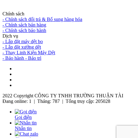
- MST: 0316887860
Chính sách
- Chính sách đổi trả & Bổ sung hàng hóa
- Chính sách bán hàng
- Chính sách bảo hành
Dịch vụ
- Lắp đặt máy dệt bo
- Lắp đặt xưởng dệt
- Thay Linh Kiện Máy Dệt
- Bảo hành - Bảo trì
2022 Copyright CÔNG TY TNHH TRƯỜNG THUẬN TÀI
Đang online: 1
|
Tháng: 787
|
Tổng truy cập: 205028
Gọi điện
Nhắn tin