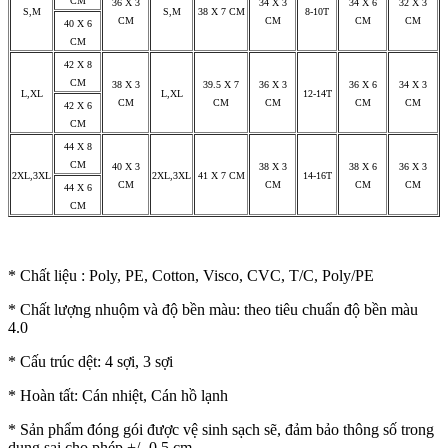
CM
36 X 3
34 X 3
34 X 6
32 X 3
S,M
S,M
38 X 7 CM
8-10T
CM
CM
CM
CM
40 X 6
CM
42 X 8
CM
38 X 3
39.5 X 7
36 X 3
36 X 6
34 X 3
L,XL
L,XL
12-14T
CM
CM
CM
CM
CM
42 X 6
CM
44 X 8
CM
40 X 3
38 X 3
38 X 6
36 X 3
2XL,3XL
2XL,3XL
41 X 7 CM
14-16T
CM
CM
CM
CM
44 X 6
CM
* Chất liệu : Poly, PE, Cotton, Visco, CVC, T/C, Poly/PE
* Chất lượng nhuộm và độ bền màu: theo tiêu chuẩn độ bền màu
4.0
* Cấu trúc dệt: 4 sợi, 3 sợi
* Hoàn tất: Cán nhiệt, Cán hồ lạnh
* Sản phẩm đóng gói được vệ sinh sạch sẽ, đảm bảo thông số trong
dung sai cho phép +/- 0.5 cm