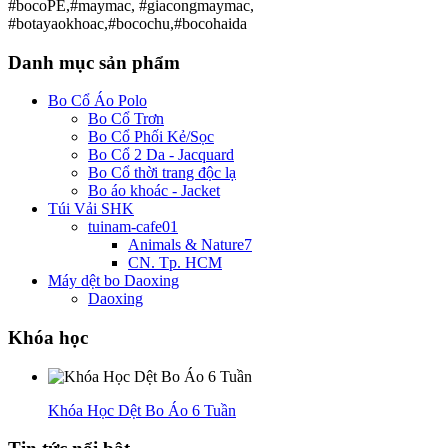
#bocoPE,#maymac, #giacongmaymac,
#botayaokhoac,#bocochu,#bocohaida
Danh mục sản phẩm
Bo Cổ Áo Polo
Bo Cổ Trơn
Bo Cổ Phối Kẻ/Sọc
Bo Cổ 2 Da - Jacquard
Bo Cổ thời trang độc lạ
Bo áo khoác - Jacket
Túi Vải SHK
tuinam-cafe01
Animals & Nature7
CN. Tp. HCM
Máy dệt bo Daoxing
Daoxing
Khóa học
Khóa Học Dệt Bo Áo 6 Tuần