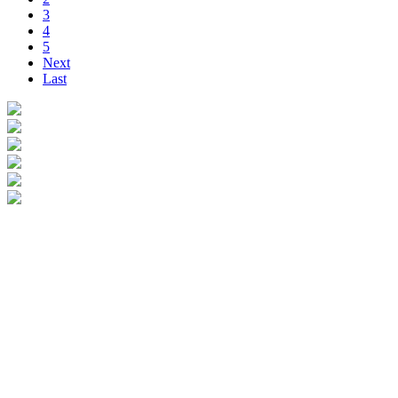
3
4
5
Next
Last
CTY TNHH Trường Thuận Tài
- Địa Chỉ: 314 Bùi Văn Ngữ, Phường Hiệp Thành, Quận 12,
TPHCM, Việt Nam
- Điện thoại/Zalo: 0911 061 177 & 0947 177 739
- Email: truongthuantai.collarrib@gmail.com
- Website: https://detbocotruongthuantai.com