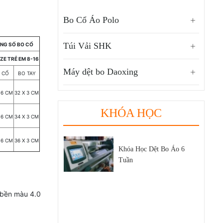
Bo Cổ Áo Polo
Túi Vải SHK
NG SỐ BO CỔ
ZE TRẺ EM 8-16
Máy dệt bo Daoxing
 CỔ
BO TAY
 6 CM
32 X 3 CM
KHÓA HỌC
 6 CM
34 X 3 CM
 6 CM
36 X 3 CM
Khóa Học Dệt Bo Áo 6
Thị Phần Dệt Bo Áo Trong
Tuần
Thị Trường Dệt May Việt
Nam
 bền màu 4.0
Hội Chợ Triển Lãm Ngành
Dệt May 2021