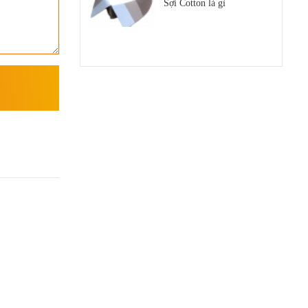
Sợi Cotton là gì
Sợi Polyester Cotna
Top 5 Loại Máy Dệt Bo Áo
Uy Tín Trên Thị Trường
Hiện Nay
Tất tần tật kiến thức về sợi
SORONA bạn nên biết
TUYỂN DỤNG