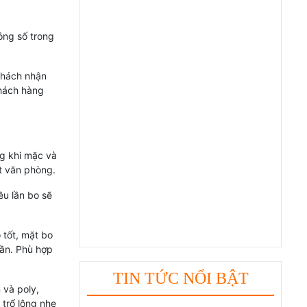
ông số trong
Sợi Cotton là gì
 khách nhận
khách hàng
Sợi Polyester Cotna
ng khi mặc và
ết văn phòng.
Top 5 Loại Máy Dệt Bo Áo
ều lần bo sẽ
Uy Tín Trên Thị Trường
Hiện Nay
 tốt, mặt bo
lần. Phù hợp
Tất tần tật kiến thức về sợi
SORONA bạn nên biết
TIN TỨC NỔI BẬT
 và poly,
 trổ lông nhẹ