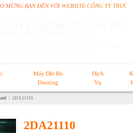
N ĐẾN VỚI WEBSITE CÔNG TY TRƯỜNG THUẬN T
i
Máy Dệt Bo
Dịch
K
Daoxing
Vụ
uard
2DA21110
2DA21110