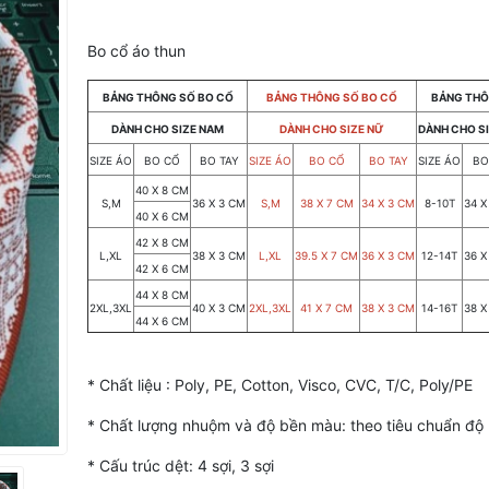
Bo cổ áo thun
BẢNG THÔNG SỐ BO CỔ
BẢNG THÔNG SỐ BO CỔ
BẢNG THÔ
DÀNH CHO SIZE NAM
DÀNH CHO SIZE NỮ
DÀNH CHO SI
SIZE ÁO
BO CỔ
BO TAY
SIZE ÁO
BO CỔ
BO TAY
SIZE ÁO
BO
40 X 8 CM
S,M
36 X 3 CM
S,M
38 X 7 CM
34 X 3 CM
8-10T
34 X
40 X 6 CM
42 X 8 CM
L,XL
38 X 3 CM
L,XL
39.5 X 7 CM
36 X 3 CM
12-14T
36 X
42 X 6 CM
44 X 8 CM
2XL,3XL
40 X 3 CM
2XL,3XL
41 X 7 CM
38 X 3 CM
14-16T
38 X
44 X 6 CM
* Chất liệu : Poly, PE, Cotton, Visco, CVC, T/C, Poly/PE
* Chất lượng nhuộm và độ bền màu: theo tiêu chuẩn độ
* Cấu trúc dệt: 4 sợi, 3 sợi