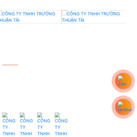
DỊCH VỤ
- Lắp đặt máy dệt bo
- Lắp đặt xưởng dệt
- Thay Linh Kiện Máy Dệt
- Bảo hành - Bảo trì