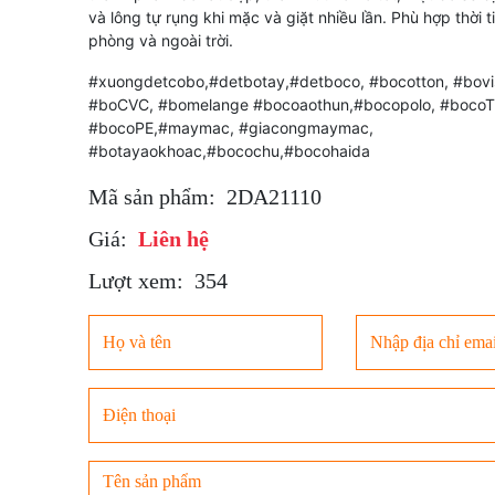
và lông tự rụng khi mặc và giặt nhiều lần. Phù hợp thời t
phòng và ngoài trời.
#xuongdetcobo,#detbotay,#detboco, #bocotton, #bovi
#boCVC, #bomelange #bocoaothun,#bocopolo, #bocoT
#bocoPE,#maymac, #giacongmaymac,
#botayaokhoac,#bocochu,#bocohaida
Mã sản phẩm:
2DA21110
Giá:
Liên hệ
Lượt xem:
354