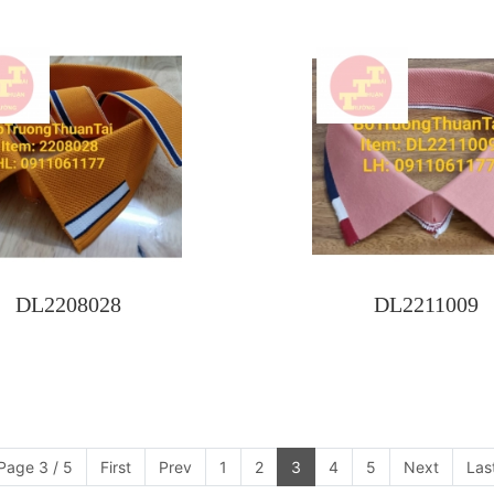
DL2208028
DL2211009
Page 3 / 5
First
Prev
1
2
3
4
5
Next
Las