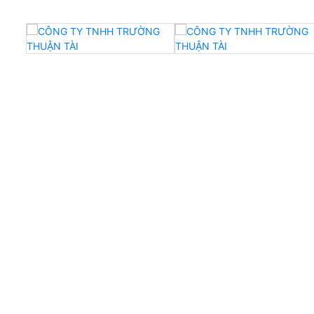
CTY TNHH Trường Thuận Tài
- Địa Chỉ: 314 Bùi Văn Ngữ, Phường Hiệp Thành, Quậ
TPHCM, Việt Nam
- Điện thoại/Zalo: 0911 061 177 & 0947 177 739
- Email: truongthuantai.collarrib@gmail.com
- Website: https://detbocotruongthuantai.com
- MST: 0316887860