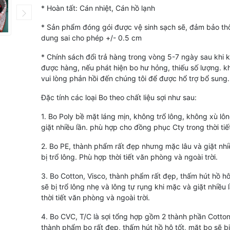
* Hoàn tất: Cán nhiệt, Cán hồ lạnh
* Sản phẩm đóng gói được vệ sinh sạch sẽ, đảm bảo th
dung sai cho phép +/- 0.5 cm
* Chính sách đổi trả hàng trong vòng 5-7 ngày sau khi
được hàng, nếu phát hiện bo hư hỏng, thiếu số lượng. 
vui lòng phản hồi đến chúng tôi để được hổ trợ bổ sung.
Đặc tính các loại Bo theo chất liệu sợi như sau:
1. Bo Poly bề mặt láng mịn, không trổ lông, không xù lô
giặt nhiều lần. phù hợp cho đồng phục Cty trong thời ti
2. Bo PE, thành phẩm rất đẹp nhưng mặc lâu và giặt nhi
bị trổ lông. Phù hợp thời tiết văn phòng và ngoài trời.
3. Bo Cotton, Visco, thành phẩm rất đẹp, thấm hút hồ hô
sẽ bị trổ lông nhẹ và lông tự rụng khi mặc và giặt nhiều 
thời tiết văn phòng và ngoài trời.
4. Bo CVC, T/C là sợi tổng hợp gồm 2 thành phần Cotton
thành phẩm bo rất đẹp, thấm hút hồ hô tốt, mặt bo sẽ bị