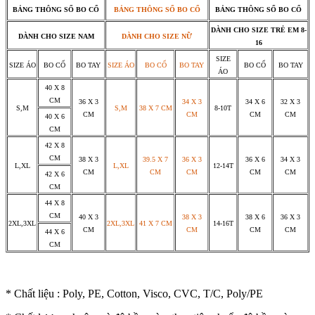
BẢNG THÔNG SỐ BO CỔ
BẢNG THÔNG SỐ BO CỔ
BẢNG THÔNG SỐ BO CỔ
DÀNH CHO SIZE TRẺ EM 8-
DÀNH CHO SIZE NAM
DÀNH CHO SIZE NỮ
16
SIZE
SIZE ÁO
BO CỔ
BO TAY
SIZE ÁO
BO CỔ
BO TAY
BO CỔ
BO TAY
ÁO
40 X 8
CM
36 X 3
34 X 3
34 X 6
32 X 3
S,M
S,M
38 X 7 CM
8-10T
CM
CM
CM
CM
40 X 6
CM
42 X 8
CM
38 X 3
39.5 X 7
36 X 3
36 X 6
34 X 3
L,XL
L,XL
12-14T
CM
CM
CM
CM
CM
42 X 6
CM
44 X 8
CM
40 X 3
38 X 3
38 X 6
36 X 3
2XL,3XL
2XL,3XL
41 X 7 CM
14-16T
CM
CM
CM
CM
44 X 6
CM
* Chất liệu : Poly, PE, Cotton, Visco, CVC, T/C, Poly/PE