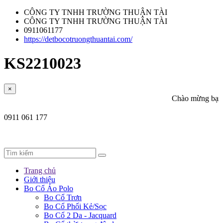
CÔNG TY TNHH TRƯỜNG THUẬN TÀI
CÔNG TY TNHH TRƯỜNG THUẬN TÀI
0911061177
https://detbocotruongthuantai.com/
KS2210023
×
Chào mừng bạn đến với 
0911 061 177
Trang chủ
Giới thiệu
Bo Cổ Áo Polo
Bo Cổ Trơn
Bo Cổ Phối Kẻ/Sọc
Bo Cổ 2 Da - Jacquard