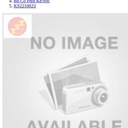
Bo Cổ Phối Kẻ/Sọc
KS2210023