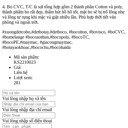
4. Bo CVC, T/C là sợi tổng hợp gồm 2 thành phần Cotton và poly,
thành phẩm bo rất đẹp, thấm hút hồ hô tốt, mặt bo sẽ bị trổ lông nhẹ
và lông tự rụng khi mặc và giặt nhiều lần. Phù hợp thời tiết văn
phòng và ngoài trời.
#xuongdetcobo,#detbotay,#detboco, #bocotton, #bovisco, #boCVC,
#bomelange #bocoaothun,#bocopolo, #bocoTC,
#bocoPE,#maymac, #giacongmaymac,
#botayaokhoac,#bocochu,#bocohaida
Mã sản phẩm:
KS2210023
Giá:
Liên hệ
Lượt xem:
281
Vui lòng nhập họ và tên
Vui lòng nhập địa chỉ email
Vui lòng nhập số điện thoại