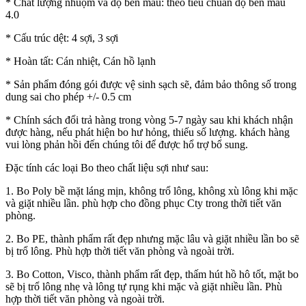
* Chất lượng nhuộm và độ bền màu: theo tiêu chuẩn độ bền màu
4.0
* Cấu trúc dệt: 4 sợi, 3 sợi
* Hoàn tất: Cán nhiệt, Cán hồ lạnh
* Sản phẩm đóng gói được vệ sinh sạch sẽ, đảm bảo thông số trong
dung sai cho phép +/- 0.5 cm
* Chính sách đổi trả hàng trong vòng 5-7 ngày sau khi khách nhận
được hàng, nếu phát hiện bo hư hỏng, thiếu số lượng. khách hàng
vui lòng phản hồi đến chúng tôi để được hổ trợ bổ sung.
Đặc tính các loại Bo theo chất liệu sợi như sau:
1. Bo Poly bề mặt láng mịn, không trổ lông, không xù lông khi mặc
và giặt nhiều lần. phù hợp cho đồng phục Cty trong thời tiết văn
phòng.
2. Bo PE, thành phẩm rất đẹp nhưng mặc lâu và giặt nhiều lần bo sẽ
bị trổ lông. Phù hợp thời tiết văn phòng và ngoài trời.
3. Bo Cotton, Visco, thành phẩm rất đẹp, thấm hút hồ hô tốt, mặt bo
sẽ bị trổ lông nhẹ và lông tự rụng khi mặc và giặt nhiều lần. Phù
hợp thời tiết văn phòng và ngoài trời.