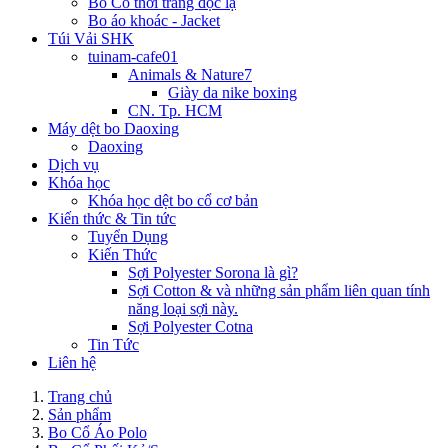
Bo Cổ thời trang độc lạ
Bo áo khoác - Jacket
Túi Vải SHK
tuinam-cafe01
Animals & Nature7
Giày da nike boxing
CN. Tp. HCM
Máy dệt bo Daoxing
Daoxing
Dịch vụ
Khóa học
Khóa học dệt bo cổ cơ bản
Kiến thức & Tin tức
Tuyển Dụng
Kiến Thức
Sợi Polyester Sorona là gì?
Sợi Cotton & và những sản phẩm liên quan tính
năng loại sợi này.
Sợi Polyester Cotna
Tin Tức
Liên hệ
Trang chủ
Sản phẩm
Bo Cổ Áo Polo