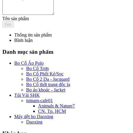
Tên sản phẩm
Thông tin sản phẩm
Bình luận
Danh mục sản phẩm
Bo Cổ Áo Polo
Bo Cổ Trơn
Bo Cổ Phối Kẻ/Sọc
Bo Cổ 2 Da - Jacquard
Bo Cổ thời trang độc lạ
Bo áo khoác - Jacket
Túi Vải SHK
tuinam-cafe01
Animals & Nature7
CN. Tp. HCM
Máy dệt bo Daoxing
Daoxing