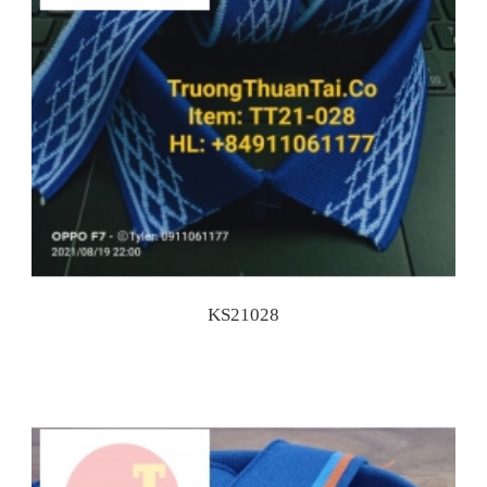
KS21028