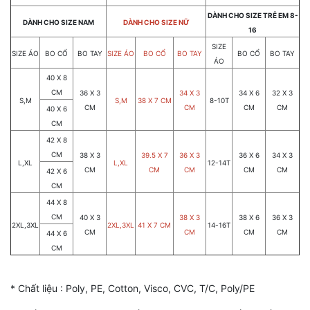
DÀNH CHO SIZE TRẺ EM 8-
DÀNH CHO SIZE NAM
DÀNH CHO SIZE NỮ
16
SIZE
SIZE ÁO
BO CỔ
BO TAY
SIZE ÁO
BO CỔ
BO TAY
BO CỔ
BO TAY
ÁO
40 X 8
CM
36 X 3
34 X 3
34 X 6
32 X 3
S,M
S,M
38 X 7 CM
8-10T
CM
CM
CM
CM
40 X 6
CM
42 X 8
CM
38 X 3
39.5 X 7
36 X 3
36 X 6
34 X 3
L,XL
L,XL
12-14T
CM
CM
CM
CM
CM
42 X 6
CM
44 X 8
CM
40 X 3
38 X 3
38 X 6
36 X 3
2XL,3XL
2XL,3XL
41 X 7 CM
14-16T
CM
CM
CM
CM
44 X 6
CM
* Chất liệu : Poly, PE, Cotton, Visco, CVC, T/C, Poly/PE