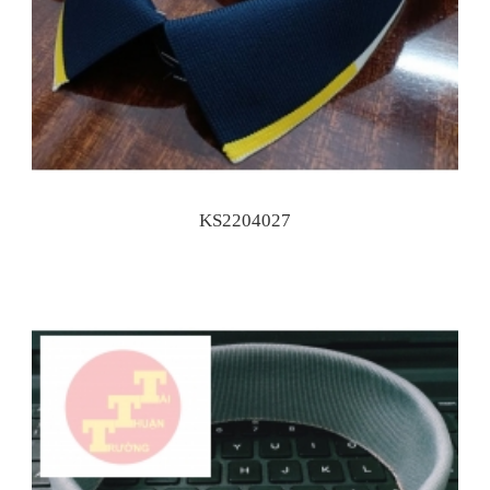
KS2204027