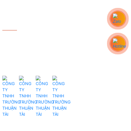
DỊCH VỤ
- Lắp đặt máy dệt bo
- Lắp đặt xưởng dệt
- Thay Linh Kiện Máy Dệt
- Bảo hành - Bảo trì