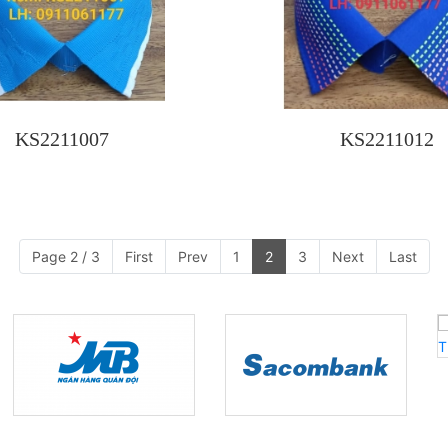
KS2211007
KS2211012
Page 2 / 3
First
Prev
1
2
3
Next
Last