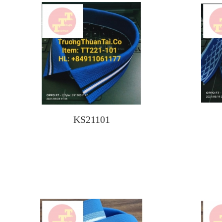
KS21101