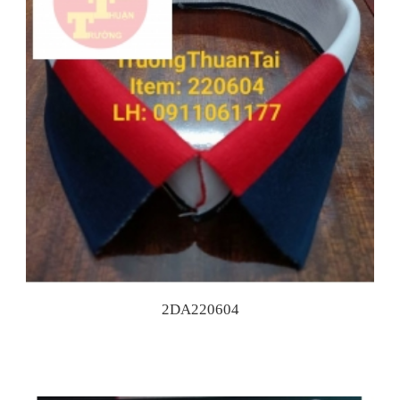
2DA220604