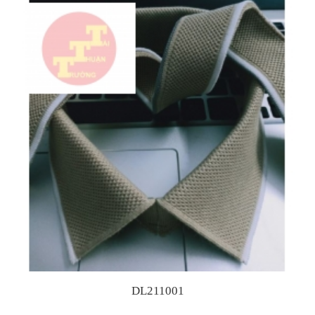
DL211001