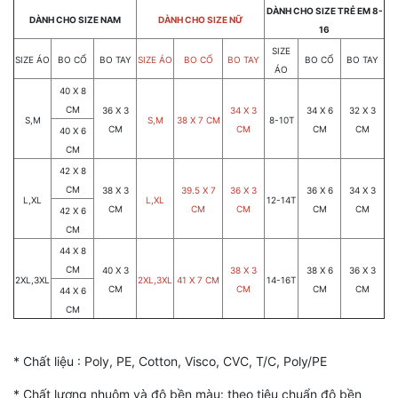
DÀNH CHO SIZE TRẺ EM 8-
DÀNH CHO SIZE NAM
DÀNH CHO SIZE NỮ
16
SIZE
SIZE ÁO
BO CỔ
BO TAY
SIZE ÁO
BO CỔ
BO TAY
BO CỔ
BO TAY
ÁO
40 X 8
CM
36 X 3
34 X 3
34 X 6
32 X 3
S,M
S,M
38 X 7 CM
8-10T
CM
CM
CM
CM
40 X 6
CM
42 X 8
CM
38 X 3
39.5 X 7
36 X 3
36 X 6
34 X 3
L,XL
L,XL
12-14T
CM
CM
CM
CM
CM
42 X 6
CM
44 X 8
CM
40 X 3
38 X 3
38 X 6
36 X 3
2XL,3XL
2XL,3XL
41 X 7 CM
14-16T
CM
CM
CM
CM
44 X 6
CM
* Chất liệu : Poly, PE, Cotton, Visco, CVC, T/C, Poly/PE
* Chất lượng nhuộm và độ bền màu: theo tiêu chuẩn độ bền